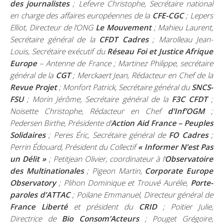
des journalistes
; Lefevre Christophe, Secrétaire national
en charge des affaires européennes de la
CFE-CGC
; Lepers
Elliot, Directeur de l’ONG
Le Mouvement
; Mahieu Laurent,
Secrétaire général de la
CFDT Cadres
; Marolleau Jean-
Louis, Secrétaire exécutif du
Réseau Foi et Justice Afrique
Europe
– Antenne de France ; Martinez Philippe, secrétaire
général de la
CGT
; Merckaert Jean, Rédacteur en Chef de la
Revue Projet
; Monfort Patrick, Secrétaire général du
SNCS-
FSU
; Morin Jérôme, Secrétaire général de la
F3C CFDT
;
Noisette Christophe, Rédacteur en Chef
d’Inf’OGM
;
Pedersen Birthe, Présidente d’
Action Aid France
– Peuples
Solidaires
; Peres Éric, Secrétaire général de
FO Cadres
;
Perrin Édouard, Président du Collectif
« Informer N’est Pas
un Délit »
; Petitjean Olivier, coordinateur à l’
Observatoire
des Multinationales
; Pigeon Martin,
Corporate Europe
Observatory
; Plihon Dominique et Trouvé Aurélie,
Porte-
paroles d’ATTAC
; Poilane Emmanuel, Directeur général de
France Liberté
et président du
CRID
; Poitier Julie,
Directrice de
Bio Consom’Acteurs
; Pouget Grégoire,