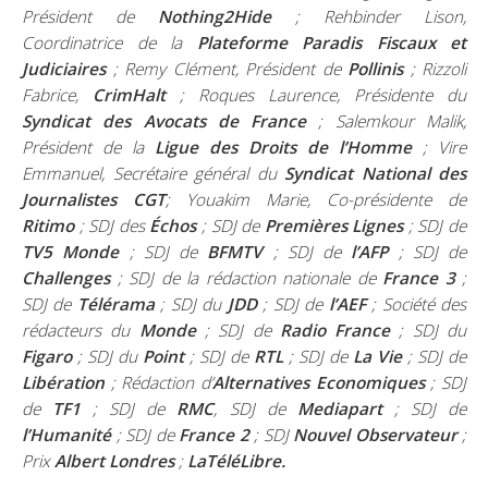
Président de
Nothing2Hide
; Rehbinder Lison,
Coordinatrice de la
Plateforme Paradis Fiscaux et
Judiciaires
; Remy Clément, Président de
Pollinis
; Rizzoli
Fabrice,
CrimHalt
; Roques Laurence, Présidente du
Syndicat des Avocats de France
; Salemkour Malik,
Président de la
Ligue des Droits de l’Homme
; Vire
Emmanuel, Secrétaire général du
Syndicat National des
Journalistes CGT
; Youakim Marie, Co-présidente de
Ritimo
; SDJ des
Échos
; SDJ de
Premières Lignes
; SDJ de
TV5 Monde
; SDJ de
BFMTV
; SDJ de
l’AFP
; SDJ de
Challenges
; SDJ de la rédaction nationale de
France 3
;
SDJ de
Télérama
; SDJ du
JDD
; SDJ de
l’AEF
; Société des
rédacteurs du
Monde
; SDJ de
Radio France
; SDJ du
Figaro
; SDJ du
Point
; SDJ de
RTL
; SDJ de
La Vie
; SDJ de
Libération
; Rédaction d’
Alternatives Economiques
; SDJ
de
TF1
; SDJ de
RMC
, SDJ de
Mediapart
; SDJ de
l’Humanité
; SDJ de
France 2
; SDJ
Nouvel Observateur
;
Prix
Albert Londres
;
LaTéléLibre.