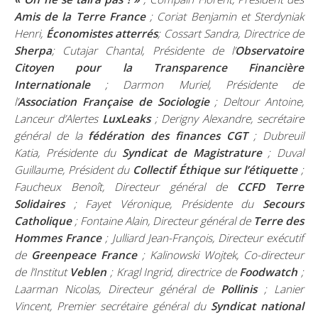
Amis de la Terre France
; Coriat Benjamin et Sterdyniak
Henri,
Économistes atterrés
; Cossart Sandra, Directrice de
Sherpa
; Cutajar Chantal, Présidente de l’
Observatoire
Citoyen pour la Transparence Financière
Internationale
; Darmon Muriel, Présidente de
l’
Association Française de Sociologie
; Deltour Antoine,
Lanceur d’Alertes
LuxLeaks
; Derigny Alexandre, secrétaire
général de la
fédération des finances CGT
; Dubreuil
Katia, Présidente du
Syndicat de Magistrature
; Duval
Guillaume, Président du
Collectif Éthique sur l’étiquette
;
Faucheux Benoît, Directeur général de
CCFD Terre
Solidaires
; Fayet Véronique, Présidente du
Secours
Catholique
; Fontaine Alain, Directeur général de
Terre des
Hommes France
; Julliard Jean-François, Directeur exécutif
de
Greenpeace France
; Kalinowski Wojtek, Co-directeur
de l’Institut
Veblen
; Kragl Ingrid, directrice de
Foodwatch
;
Laarman Nicolas, Directeur général de
Pollinis
; Lanier
Vincent, Premier secrétaire général du
Syndicat national