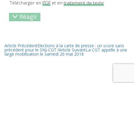
Télécharger en
PDF
et en
traitement de texte
Réagir
Article Précédent
Elections à la carte de presse : un score sans
précédent pour le SNJ-CGT !
Article Suivant
La CGT appelle à une
large mobilisation le samedi 26 mai 2018