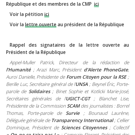
République et des membres de la CMP
ici
Voir la pétition
ici
Voir la
lettre ouverte
au président de la République
Rappel des signataires de la lettre ouverte au
Président de la République
Appel-Muller Patrick, Directeur de la rédaction de
l’Humanité
; Arazi Marc, Président
d’Alerte PhoneGate
,
Auroi Danielle, Présidente de
Forum Citoyen pour la RSE
;
Berille Luc, Secrétaire général de l’
UNSA
; Beynel Éric, Porte-
parole de
Solidaires
; Binet Sophie et Kotlicki Marie-José,
Secrétaires générales de l’
UGICT-CGT
; Blanchet Lise,
Présidente de la Commission
SCAM
des journalistes : Borrel
Thomas, Porte-parole de
Survie
; Bounaud Laurène,
Déléguée générale de
Transparency International
; Cellier
Dominique, Président de
Sciences Citoyennes
; Collectif
« On ne se taira pas ! »
; Compain Florent, Président des