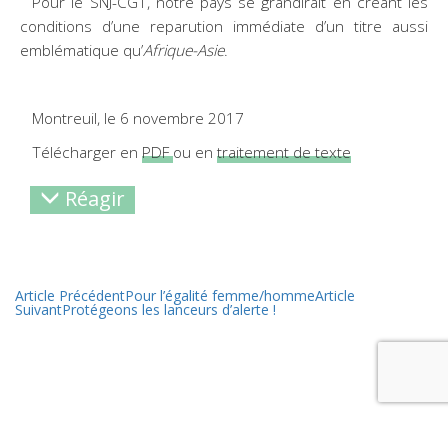
Pour le SNJ-CGT, notre pays se grandirait en créant les
conditions d’une reparution immédiate d’un titre aussi
emblématique qu’
Afrique-Asie
.
Montreuil, le 6 novembre 2017
Télécharger en
PDF
ou en
traitement de texte
Réagir
Article Précédent
Pour l’égalité femme/homme
Article
Suivant
Protégeons les lanceurs d’alerte !