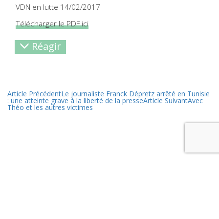
VDN en lutte 14/02/2017
Télécharger le PDF ici
Réagir
Article Précédent
Le journaliste Franck Dépretz arrêté en Tunisie
: une atteinte grave à la liberté de la presse
Article Suivant
Avec
Théo et les autres victimes