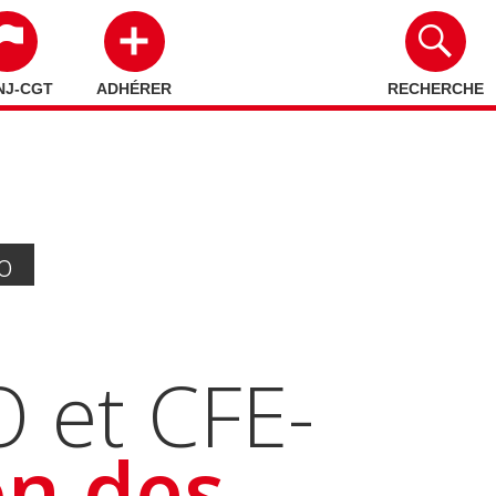
NJ-CGT
ADHÉRER
RECHERCHE
o
 et CFE-
on des