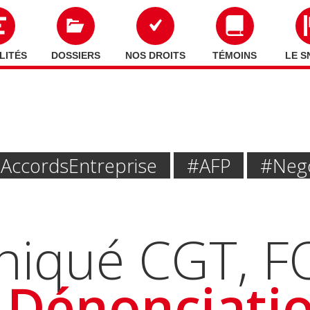
LITÉS
DOSSIERS
NOS DROITS
TÉMOINS
LE S
accords Entreprise
#AFP
#neg
qué CGT, FO
 Dénonciati