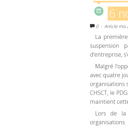
6 n
0
- Article mis 
La première 
suspension p
d’entreprise, s
Malgré l’opp
avec quatre jo
organisations s
CHSCT, le PDG
maintient cett
Lors de la
organisations