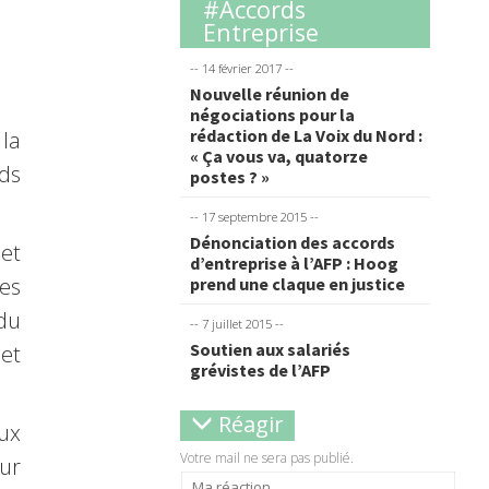
#accords
Entreprise
-- 14 février 2017 --
Nouvelle réunion de
négociations pour la
rédaction de La Voix du Nord :
la
« Ça vous va, quatorze
ds
postes ? »
-- 17 septembre 2015 --
Dénonciation des accords
let
d’entreprise à l’AFP : Hoog
les
prend une claque en justice
 du
-- 7 juillet 2015 --
Soutien aux salariés
et
grévistes de l’AFP
Réagir
ux
Votre mail ne sera pas publié.
ur