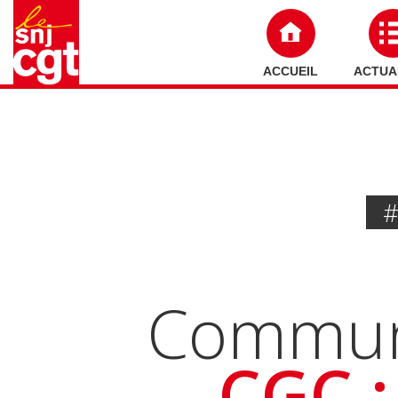
ACCUEIL
ACTUA
#
Communi
CGC :