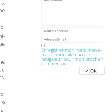
s,
he
FE-
i-
que
Enregistrer mon nom, mon e-
mail et mon site dans le
navigateur pour mon prochain
ne
commentaire.
du
es,
FE-
 9
e.