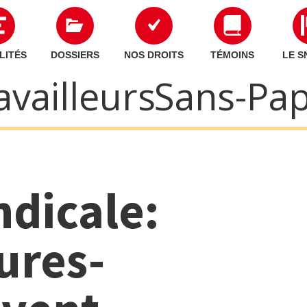
LITÉS
DOSSIERS
NOS DROITS
TÉMOINS
LE S
availleurs Sans-Pap
ndicale:
ures-