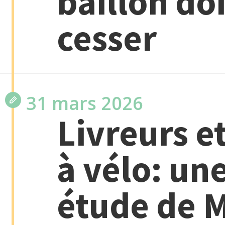
bâillon do
cesser
31 mars 2026
Livreurs e
à vélo: un
étude de 