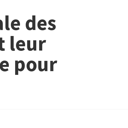
ale des
t leur
te pour