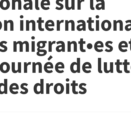
onale sur la
on internation
s migrant•es e
journée de lut
 des droits