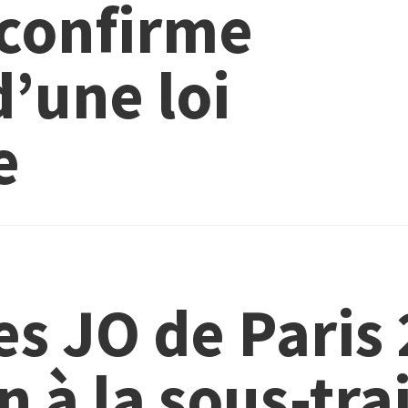
confirme
d’une loi
e
es JO de Paris
n à la sous-tra