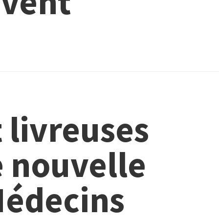
ivent
t livreuses
e nouvelle
Médecins