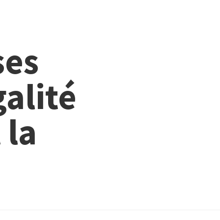
ses
galité
 la