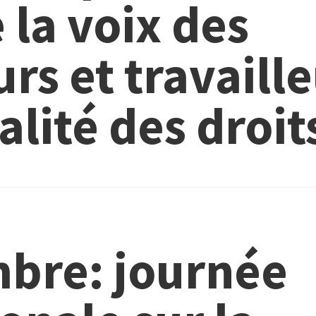
 la voix des
urs et travaill
alité des droit
bre: journée