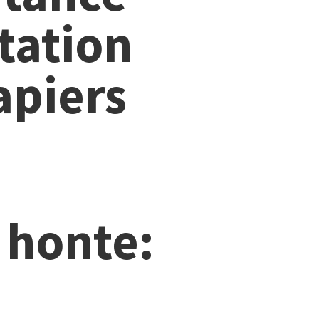
itation
apiers
 honte: