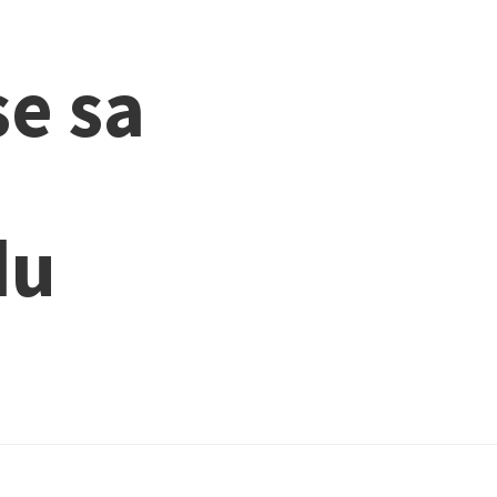
e sa
du