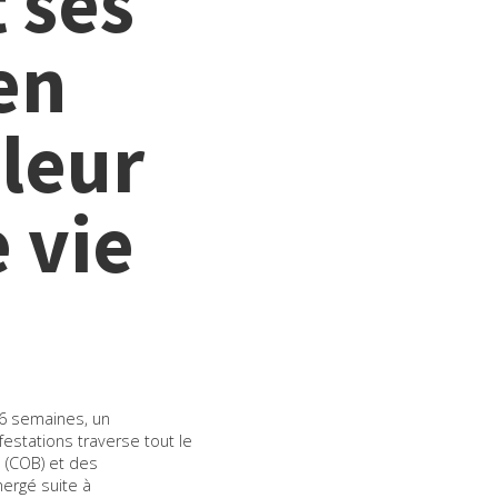
t ses
en
 leur
e vie
 6 semaines, un
stations traverse tout le
ie (COB) et des
ergé suite à