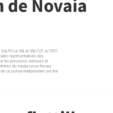
n de Novaia
SGJ-FO Le SNJ, le SNJ-CGT, la CFDT-
dicales représentatives des
ce les pressions, entraves et
nfrères du média russe Novaia
x de ce journal indépendant ont été