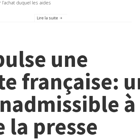
 l’achat duquel les aides
Lire la suite
pulse une
te française: 
inadmissible à 
e la presse