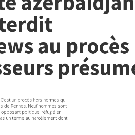
te azerbaïdjan
nterdit
iews au procès
sseurs présum
 C’est un procès hors normes qui
sises de Rennes. Neuf hommes sont
 opposant politique, réfugié en
 pas un terme au harcèlement dont