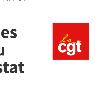
des
u
stat