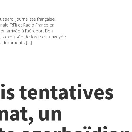
ssard, journaliste française,
ale (RFI) et Radio France en
son arrivée à l’aéroport Ben
puis expulsée de force et renvoyée
es documents […]
is tentatives
nat, un