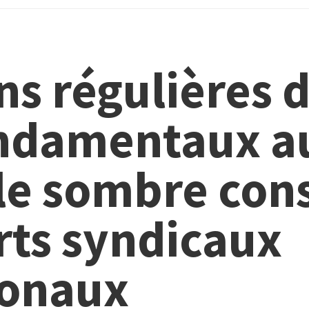
ns régulières 
ondamentaux a
 le sombre con
rts syndicaux
ionaux