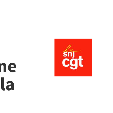
une
la