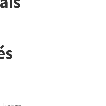
ais
és
Lire la suite