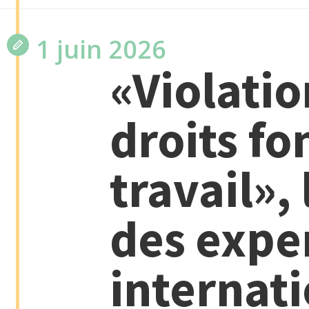
1 juin 2026
«Violatio
droits f
travail»,
des expe
internat