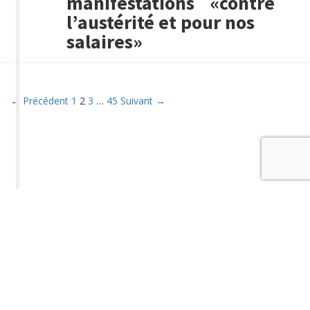
manifestations «contre
l’austérité et pour nos
salaires»
← Précédent
1
2
3
…
45
Suivant →