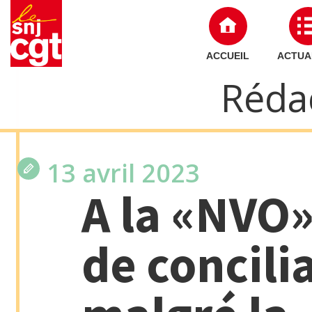
ACCUEIL
ACTUA
Réda
13 avril 2023
A la «NVO»
de concil