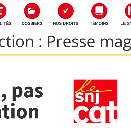
LITÉS
DOSSIERS
NOS DROITS
TÉMOINS
LE S
ction :
Presse mag
, pas
iation