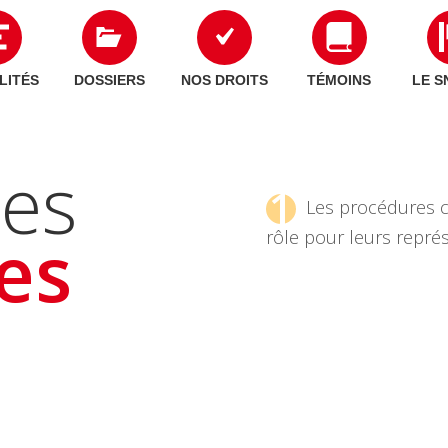
LITÉS
DOSSIERS
NOS DROITS
TÉMOINS
LE S
es
1
Les procédures col
ves
rôle pour leurs représ