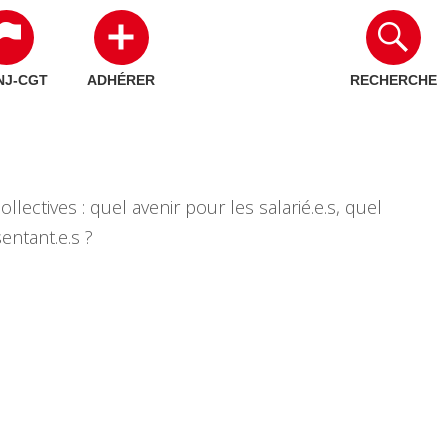
NJ-CGT
ADHÉRER
RECHERCHE
lectives : quel avenir pour les salarié.e.s, quel
entant.e.s ?