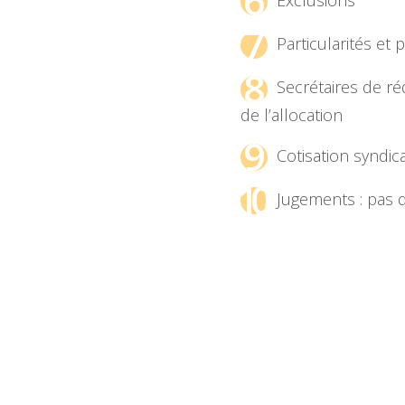
6
7
Particularités et p
8
Secrétaires de ré
de l’allocation
9
Cotisation syndic
10
Jugements : pas de