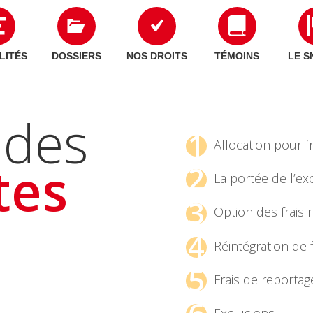
LITÉS
DOSSIERS
NOS DROITS
TÉMOINS
LE S
é des
1
Allocation pour fr
tes
2
La portée de l’ex
3
Option des frais 
4
Réintégration de f
5
Frais de reportage
Exclusions