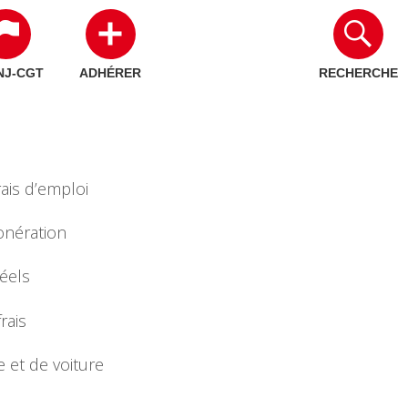
NJ-CGT
ADHÉRER
RECHERCHE
ais d’emploi
onération
réels
rais
 et de voiture