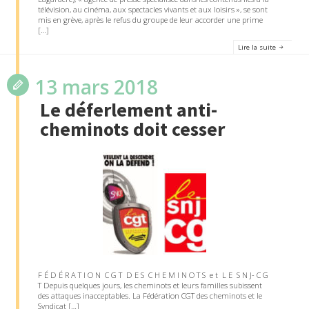
télévision, au cinéma, aux spectacles vivants et aux loisirs », se sont
mis en grève, après le refus du groupe de leur accorder une prime
[…]
Lire la suite
13 mars 2018
Le déferlement anti-
cheminots doit cesser
F É D É R A T I O N C G T D E S C H E M I N O T S e t L E S N J- C G
T Depuis quelques jours, les cheminots et leurs familles subissent
des attaques inacceptables. La Fédération CGT des cheminots et le
Syndicat […]