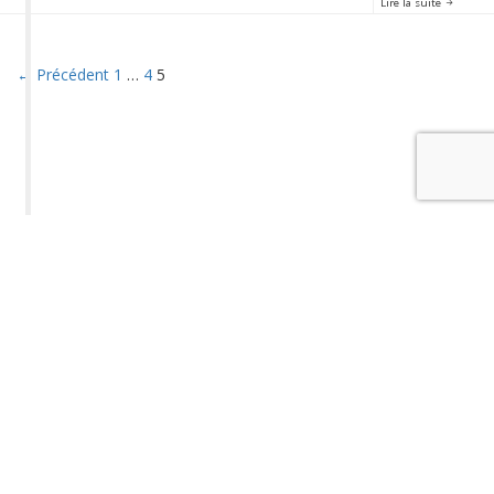
Lire la suite
← Précédent
1
…
4
5
Syndicat National des Journalistes CGT. Direction de publication : Pablo Aiquel