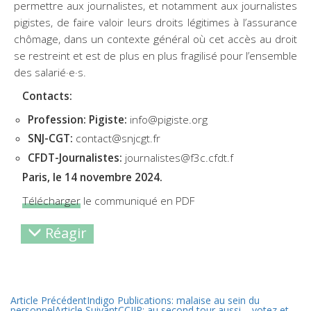
permettre aux journalistes, et notamment aux journalistes
pigistes, de faire valoir leurs droits légitimes à l’assurance
chômage, dans un contexte général où cet accès au droit
se restreint et est de plus en plus fragilisé pour l’ensemble
des salarié·e·s.
Contacts:
Profession: Pigiste:
info
@pigiste.org
SNJ-CGT:
contact@snjcgt.fr
CFDT-Journalistes:
journalistes@f3c.cfdt.f
Paris, le 14 novembre 2024.
Télécharger
le communiqué en PDF
Réagir
Article Précédent
Indigo Publications: malaise au sein du
personnel
Article Suivant
CCIJP: au second tour aussi, votez et