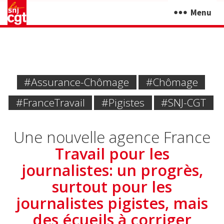
Menu
#Assurance-Chômage
#chômage
#FranceTravail
#pigistes
#SNJ-CGT
Une nouvelle agence France
Travail pour les
journalistes: un progrès,
surtout pour les
journalistes pigistes, mais
des écueils à corriger